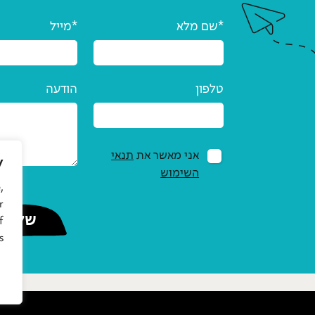
שם מלא*
מייל*
טלפון
הודעה
אני מאשר את
תנאי
y
השימוש
,
r
f
.